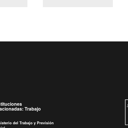
(Servicio Civil)
y Ley Lobby
a jueves de
Ingrese su consulta al
Buzón Ciudadano
stituciones
lacionadas: Trabajo
isterio del Trabajo y Previsión
ial