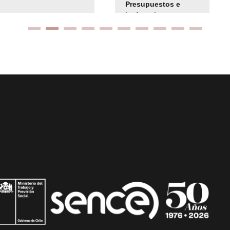
Presupuestos e
instrucciones
presuspuetarias