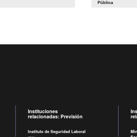
Pública
Centro de llamadas: 6007120028, Celular ✽8088 de lunes 
09:00 a 18:00 horas y viernes de 09:00 a 17:00 horas.
Videollamadas
de lunes a viernes de 09:00 a 17:00 horas.
Instituciones
In
relacionadas: Previsión
re
Instituto de Seguridad Laboral
Min
Soc