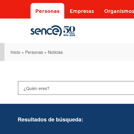
Pasar
al
Personas
Empresas
Organismo
contenido
principal
Inicio
»
Personas
»
Noticias
Resultados de búsqueda: