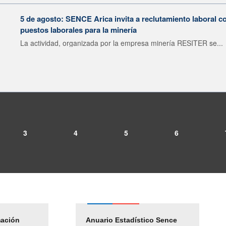
5 de agosto: SENCE Arica invita a reclutamiento laboral c
puestos laborales para la minería
La actividad, organizada por la empresa minería RESITER se...
3
4
5
6
mación
Empleos Públicos
Anuario Estadístico Sence
Solicitud Audiencias