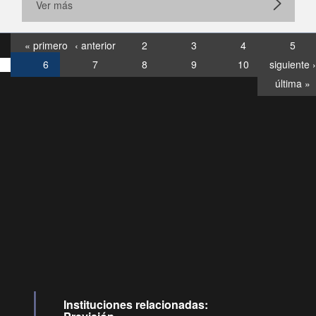
Ver más
« primero
‹ anterior
2
3
4
5
6
7
8
9
10
siguiente ›
última »
Consultas
Buzón
por:
Ciudadano
6007120028, ✽8088
y
Videollamadas
Instituciones relacionadas: