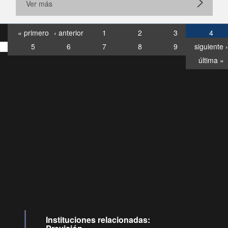
Ver más
« primero
‹ anterior
1
2
3
4
5
6
7
8
9
siguiente ›
última »
Consultas
Buzón
por:
Ciudadano
6007120028, ✽8088
y
Videollamadas
Instituciones relacionadas: