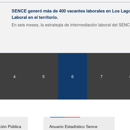
SENCE generó más de 400 vacantes laborales en Los Lagos
Laboral en el territorio.
En seis meses, la estrategia de intermediación laboral del SENC
4
5
6
7
ción Pública
Empleos Públicos
Anuario Estadístico Sence
Solicitud Audiencias y