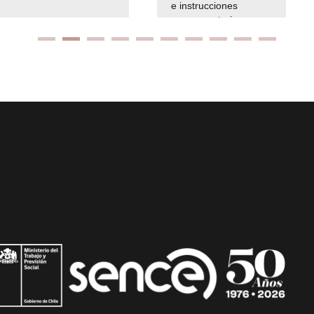
e instrucciones
presuspuetarias