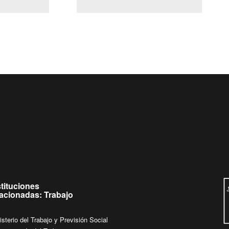
(Servicio Civil)
Ley Lobby
ueves de
Ingrese su consulta al
Buzón Ciudadano
stituciones
lacionadas: Trabajo
isterio del Trabajo y Previsión Social