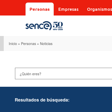
Pasar
al
Personas
Empresas
Organismo
contenido
principal
Inicio
»
Personas
»
Noticias
Resultados de búsqueda: