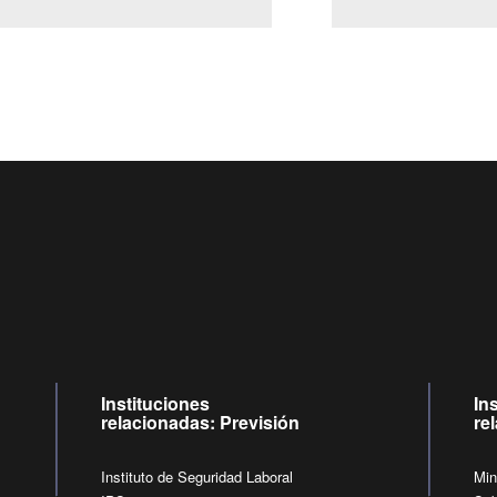
Centro de llamadas: 6007120028, Celular ✽8088 de lunes a j
09:00 a 18:00 horas y viernes de 09:00 a 17:00 horas.
de lunes a viernes de 09:00 a 17:00 horas.
Videollamadas
Instituciones
In
relacionadas: Previsión
re
Instituto de Seguridad Laboral
Min