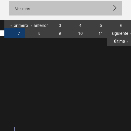
Ver más
« primero
‹ anterior
3
4
5
6
7
8
9
10
11
siguiente ›
última »
Consultas
Buzón
por:
Ciudadano
6007120028, ✽8088
y
Videollamadas