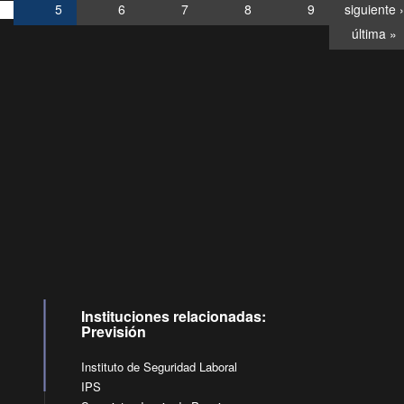
5
6
7
8
9
siguiente ›
última »
Consultas
Buzón
por:
Ciudadano
6007120028, ✽8088
y
Videollamadas
Instituciones relacionadas:
Previsión
Instituto de Seguridad Laboral
IPS