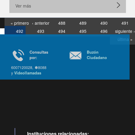
Ver más
« primero
‹ anterior
488
489
490
491
492
493
494
495
496
siguiente ›
última »
Consultas
Buzón
por:
Ciudadano
6007120028, ✽8088
y
Videollamadas
Ir arriba
Instituciones relacionadas: