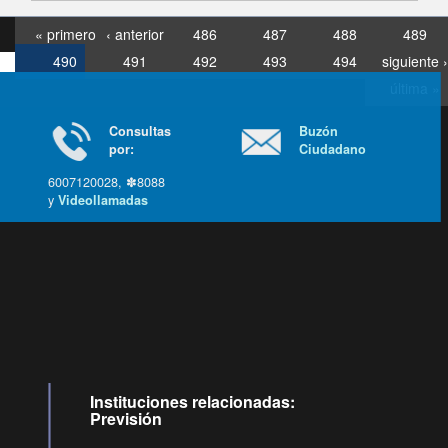
« primero
‹ anterior
486
487
488
489
490
491
492
493
494
siguiente ›
última »
Consultas
Buzón
por:
Ciudadano
6007120028, ✽8088
y
Videollamadas
Ir arriba
Instituciones relacionadas:
Previsión