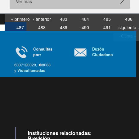
Ver más
« primero
‹ anterior
483
484
485
486
487
488
489
490
491
siguiente ›
última »
Consultas
Buzón
por:
Ciudadano
6007120028, ✽8088
y
Videollamadas
Ir arriba
Instituciones relacionadas:
Previsión