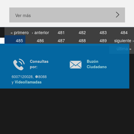
Ver más
« primero
‹ anterior
481
482
483
484
485
486
487
488
489
siguiente ›
última »
Consultas
Buzón
por:
Ciudadano
6007120028, ✽8088
y
Videollamadas
Ir arriba