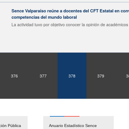
Sence Valparaíso reúne a docentes del CFT Estatal en con
competencias del mundo laboral
La actividad tuvo por objetivo conocer la opinión de académicos 
376
377
378
379
3
ción Pública
Empleos Públicos
Anuario Estadístico Sence
Solicitud Audiencias y