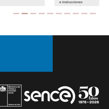
e instrucciones
presuspuetarias
Ir arriba