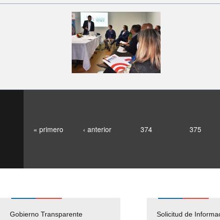
« primero
‹ anterior
374
375
Gobierno Transparente
Pago Proveedores
Solicitud de Informa