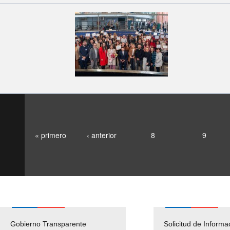
« primero
‹ anterior
8
9
Gobierno Transparente
Pago Proveedores
Solicitud de Informa
Empleos Pú