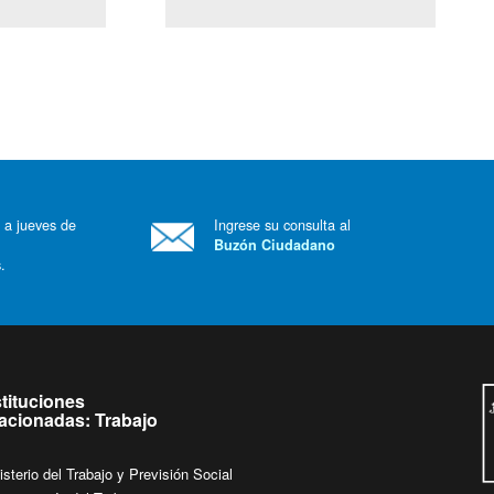
il)
Ley Lobby
 a jueves de
Ingrese su consulta al
Buzón Ciudadano
.
stituciones
lacionadas: Trabajo
isterio del Trabajo y Previsión Social