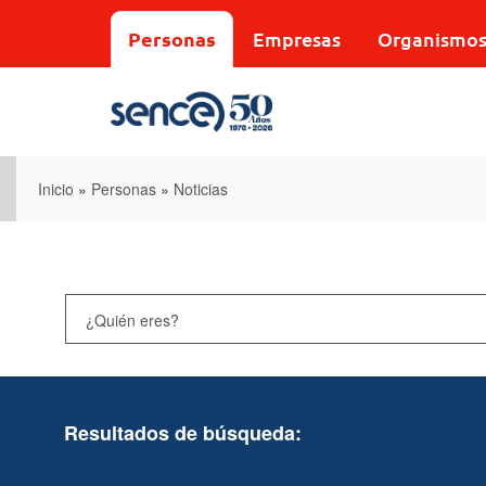
Pasar
al
Personas
Empresas
Organismo
contenido
principal
Inicio
»
Personas
»
Noticias
Resultados de búsqueda: