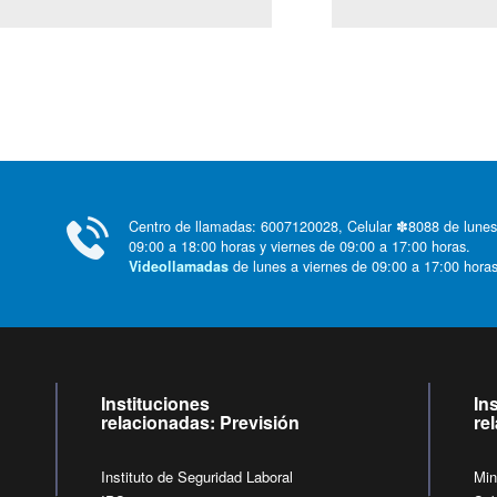
(Servicio Civ
Centro de llamadas: 6007120028, Celular ✽8088 de lunes
09:00 a 18:00 horas y viernes de 09:00 a 17:00 horas.
de lunes a viernes de 09:00 a 17:00 horas
Videollamadas
Instituciones
In
relacionadas: Previsión
re
Instituto de Seguridad Laboral
Min