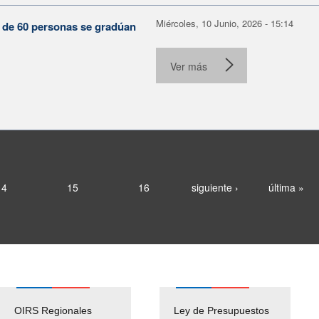
Miércoles, 10 Junio, 2026 - 15:14
s de 60 personas se gradúan
Ver más
14
15
16
siguiente ›
última »
nales
Ley de Presupuestos
Cierre Admi