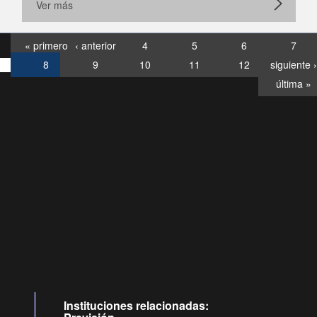
Ver más
« primero
‹ anterior
4
5
6
7
8
9
10
11
12
siguiente ›
última »
Consultas
Buzón
por:
Ciudadano
6007120028, ✽8088
y
Videollamadas
Instituciones relacionadas: