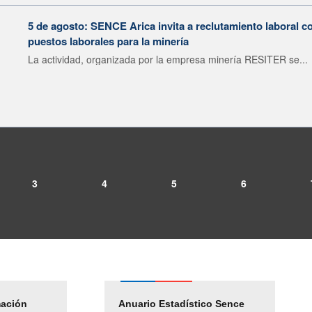
5 de agosto: SENCE Arica invita a reclutamiento laboral c
puestos laborales para la minería
La actividad, organizada por la empresa minería RESITER se...
3
4
5
6
mación
Empleos Públicos
Anuario Estadístico Sence
Solicitud Audiencias