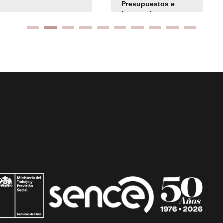
Presupuestos e
instrucciones
presuspuetarias