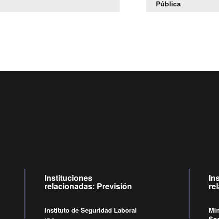
Pública
Centro de llamadas: 6007120028, Celular ✽8088 de lunes
09:00 a 18:00 horas y viernes de 09:00 a 17:00 horas.
Videollamadas
de lunes a viernes de 09:00 a 17:00 horas
Instituciones
In
relacionadas: Previsión
re
Instituto de Seguridad Laboral
Min
Soc