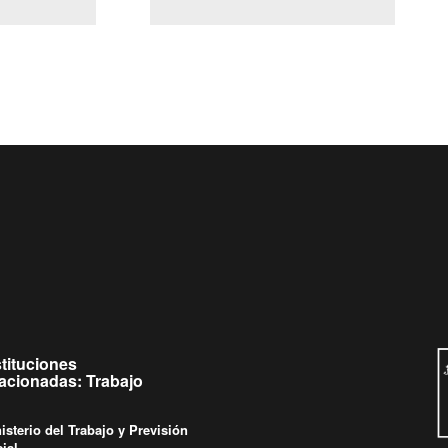
(Servicio Civil)
y Ley Lobby
 a jueves de
Ingrese su consulta al
Buzón Ciudadano
.
stituciones
lacionadas: Trabajo
isterio del Trabajo y Previsión
ial