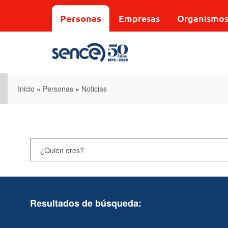
Pasar
al
Personas
Empresas
Organismo
contenido
principal
Inicio
»
Personas
»
Noticias
Resultados de búsqueda: