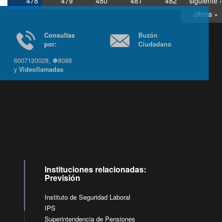
478
479
480
481
482
siguiente ›
última »
Consultas
Buzón
por:
Ciudadano
6007120028, ✽8088
y
Videollamadas
Ir arriba
Instituciones relacionadas:
Previsión
Instituto de Seguridad Laboral
IPS
Superintendencia de Pensiones