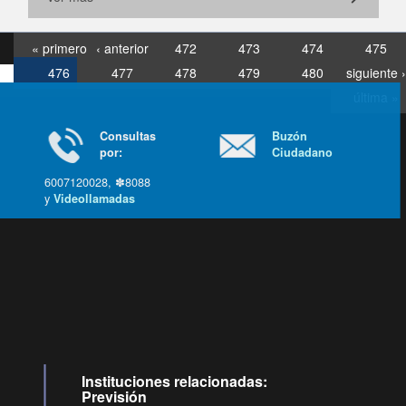
« primero
‹ anterior
472
473
474
475
476
477
478
479
480
siguiente ›
última »
Consultas
Buzón
por:
Ciudadano
6007120028, ✽8088
y
Videollamadas
Ir arriba
Instituciones relacionadas:
Previsión