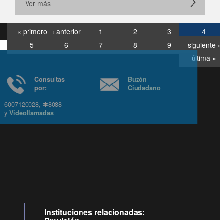
Ver más
« primero
‹ anterior
1
2
3
4
5
6
7
8
9
siguiente ›
última »
Consultas
Buzón
por:
Ciudadano
6007120028, ✽8088
y
Videollamadas
Ir arriba
Instituciones relacionadas: