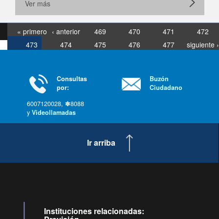
Ver más
« primero
‹ anterior
469
470
471
472
473
474
475
476
477
siguiente ›
última »
Consultas
Buzón
por:
Ciudadano
6007120028, ✽8088
y
Videollamadas
Ir arriba
Instituciones relacionadas: