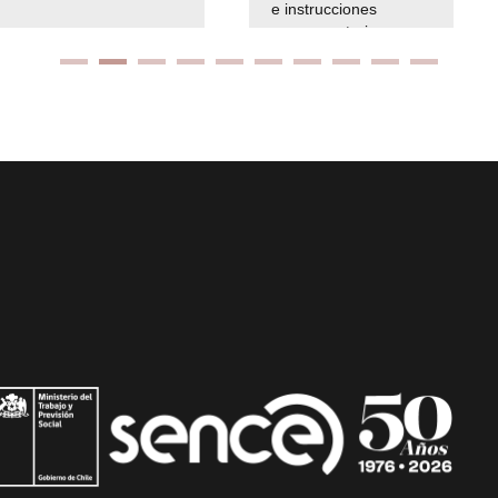
e instrucciones
presuspuetarias