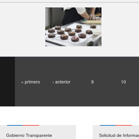
« primero
‹ anterior
9
10
Gobierno Transparente
Pago Proveedores
Solicitud de Informa