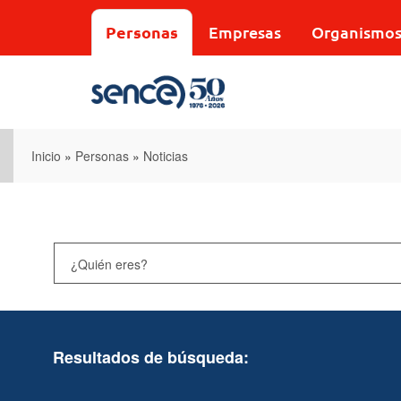
Pasar
al
Personas
Empresas
Organismo
contenido
principal
Inicio
»
Personas
»
Noticias
Resultados de búsqueda: