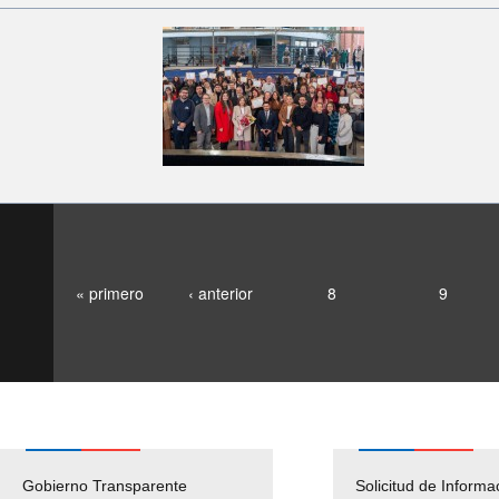
« primero
‹ anterior
8
9
Gobierno Transparente
Pago Proveedores
Solicitud de Informa