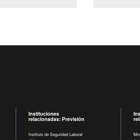
Centro de llamadas: 6007120028, Celular ✽8088 de lunes a 
09:00 a 18:00 horas y viernes de 09:00 a 17:00 horas.
de lunes a viernes de 09:00 a 17:00 horas.
Videollamadas
Instituciones
In
relacionadas: Previsión
re
Instituto de Seguridad Laboral
Min