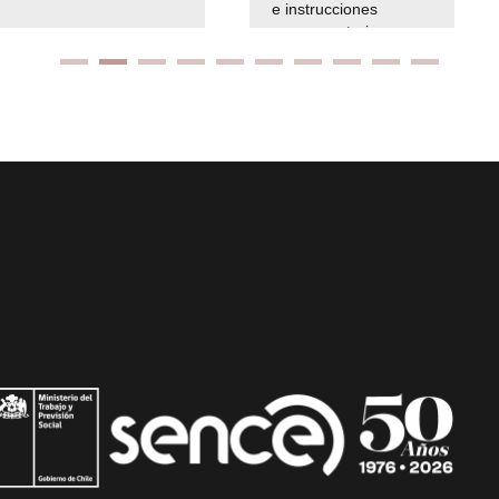
e instrucciones
presuspuetarias