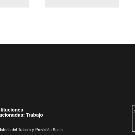
(Servicio Civil)
Ley Lobby
jueves de
Ingrese su consulta al
Buzón Ciudadano
stituciones
lacionadas: Trabajo
isterio del Trabajo y Previsión Social