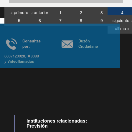
« primero
‹ anterior
1
2
3
4
5
6
7
8
9
siguiente ›
última »
Consultas
Buzón
por:
Ciudadano
6007120028, ✽8088
y
Videollamadas
Ir arriba
Instituciones relacionadas:
Previsión