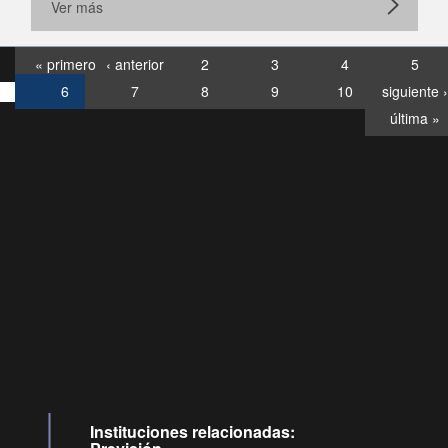
Ver más
« primero
‹ anterior
2
3
4
5
6
7
8
9
10
siguiente ›
última »
Consultas
Buzón
por:
Ciudadano
07120028, ✽8088
ideollamadas
Instituciones relacionadas: