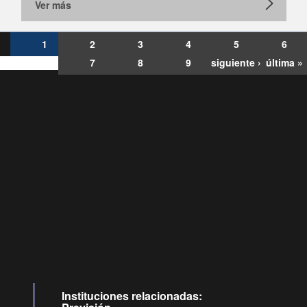
Ver más
1
2
3
4
5
6
7
8
9
siguiente ›
última »
Consultas
Buzón
por:
Ciudadano
6007120028, ✽8088
y
Videollamadas
Instituciones relacionadas: