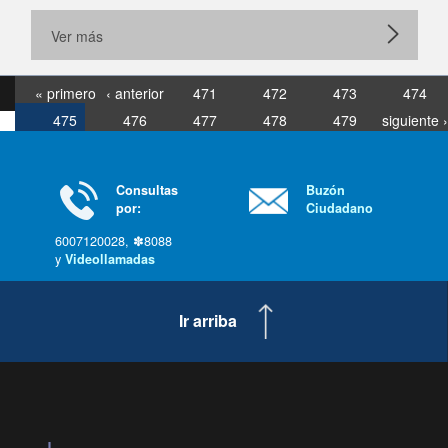
Ver más
« primero
‹ anterior
471
472
473
474
475
476
477
478
479
siguiente ›
última »
Consultas
Buzón
por:
Ciudadano
6007120028, ✽8088
y
Videollamadas
Ir arriba