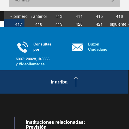
« primero
‹ anterior
413
414
415
416
417
418
419
420
421
siguiente ›
última »
Consultas
Buzón
por:
Ciudadano
6007120028, ✽8088
y
Videollamadas
Ir arriba
Instituciones relacionadas:
Previsión