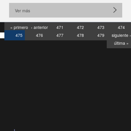
Ver más
« primero
‹ anterior
471
472
473
474
475
476
477
478
479
siguiente ›
última »
Consultas
Buzón
por:
Ciudadano
6007120028, ✽8088
y
Videollamadas