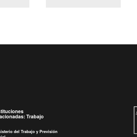
(Servicio Civil)
y Ley Lobby
es a jueves de
Ingrese su consulta al
Buzón Ciudadano
as.
stituciones
lacionadas: Trabajo
isterio del Trabajo y Previsión
ial