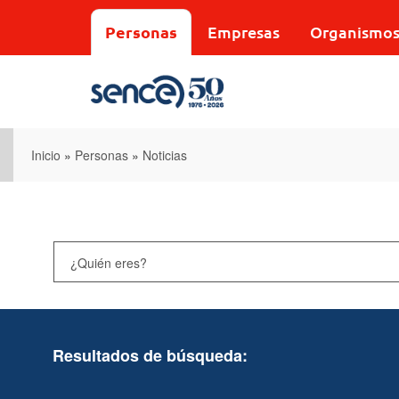
Pasar
al
Personas
Empresas
Organismo
contenido
principal
Inicio
»
Personas
»
Noticias
Resultados de búsqueda: