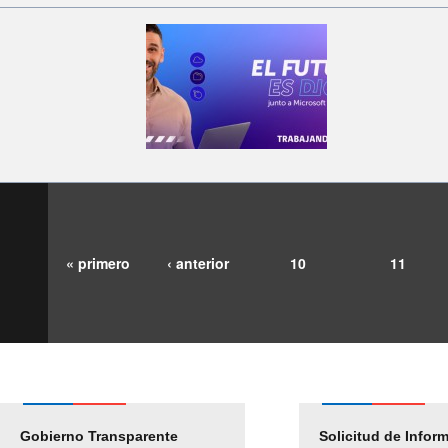
« primero
‹ anterior
10
11
Gobierno Transparente
Pago Proveedores
Solicitud de Infor