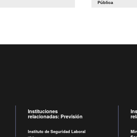
Pública
Centro de llamadas: 6007120028, Celular ✽8088 de lun
09:00 a 18:00 horas y viernes de 09:00 a 17:00 horas.
Videollamadas
de lunes a viernes de 09:00 a 17:00 hor
Instituciones
In
relacionadas: Previsión
re
Instituto de Seguridad Laboral
Min
Soc