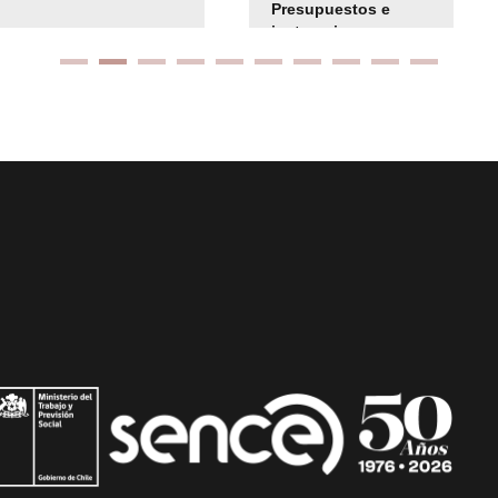
Presupuestos e
instrucciones
presuspuetarias