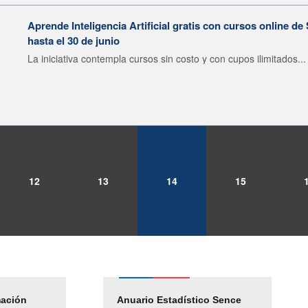
Aprende Inteligencia Artificial gratis con cursos online d
hasta el 30 de junio
La iniciativa contempla cursos sin costo y con cupos ilimitados...
12
13
14
15
mación
Empleos Públicos
Anuario Estadístico Sence
Solicitud Audiencias