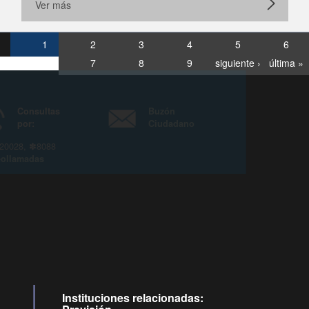
Ver más
1
2
3
4
5
6
7
8
9
siguiente ›
última »
Consultas
Buzón
por:
Ciudadano
6007120028, ✽8088
y
Videollamadas
Instituciones relacionadas: