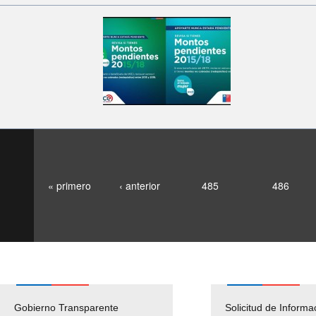
« primero
‹ anterior
485
486
Gobierno Transparente
Pago Proveedores
Solicitud de Informa