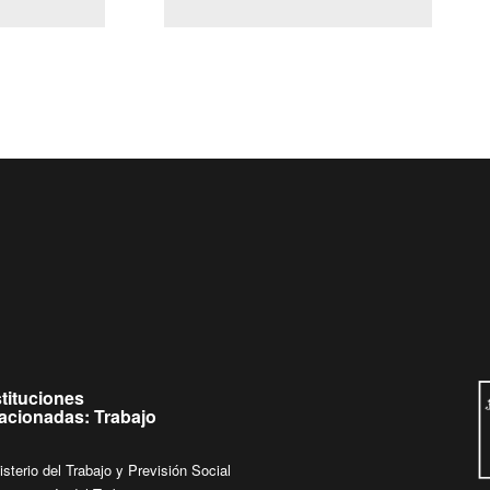
(Servicio Civil)
Ley Lobby
jueves de
Ingrese su consulta al
Buzón Ciudadano
stituciones
lacionadas: Trabajo
isterio del Trabajo y Previsión Social