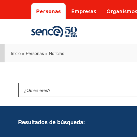
Pasar
al
Personas
Empresas
Organismo
contenido
principal
Inicio
»
Personas
»
Noticias
Resultados de búsqueda: