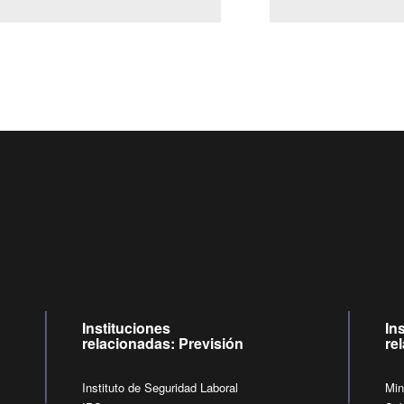
Centro de llamadas: 6007120028, Celular ✽8088 de lunes a 
09:00 a 18:00 horas y viernes de 09:00 a 17:00 horas.
de lunes a viernes de 09:00 a 17:00 horas.
Videollamadas
Instituciones
In
relacionadas: Previsión
re
Instituto de Seguridad Laboral
Min