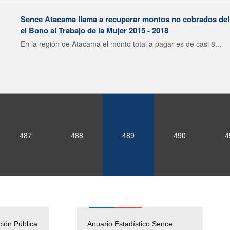
Sence Atacama llama a recuperar montos no cobrados del
el Bono al Trabajo de la Mujer 2015 - 2018
En la región de Atacama el monto total a pagar es de casi 8...
487
488
489
490
4
ción Pública
Empleos Públicos
Anuario Estadístico Sence
Solicitud Audiencias y