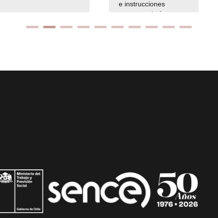
e instrucciones
presuspuetarias