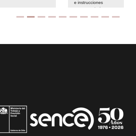
e instrucciones
presuspuetarias