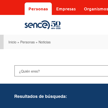
Pasar
al
Personas
Empresas
Organismo
contenido
principal
Inicio
»
Personas
»
Noticias
Resultados de búsqueda: