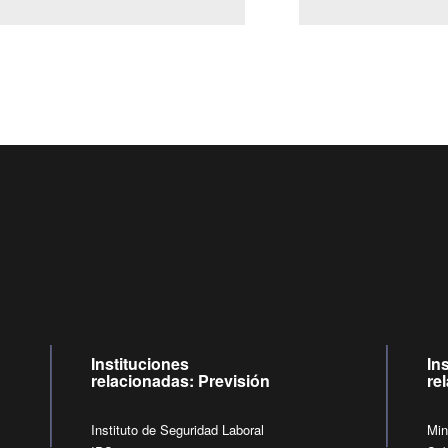
Centro de llamadas: 6007120028, Celular ✽8088 de lunes a j
09:00 a 18:00 horas y viernes de 09:00 a 17:00 horas.
de lunes a viernes de 09:00 a 17:00 horas.
Videollamadas
Instituciones
In
relacionadas: Previsión
re
Instituto de Seguridad Laboral
Min