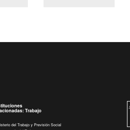
(Servicio Civil)
Ley Lobby
ueves de
Ingrese su consulta al
Buzón Ciudadano
stituciones
lacionadas: Trabajo
isterio del Trabajo y Previsión Social