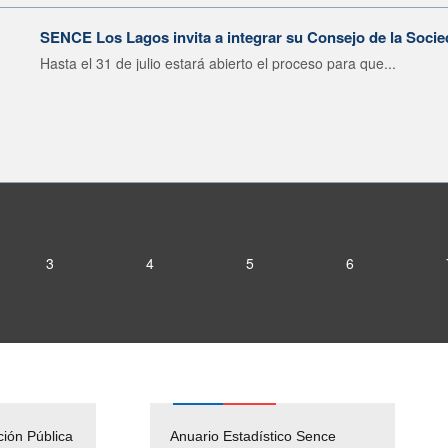
SENCE Los Lagos invita a integrar su Consejo de la Socie
Hasta el 31 de julio estará abierto el proceso para que...
3
4
5
6
ción Pública
Empleos Públicos
Anuario Estadístico Sence
Solicitud Audiencias y