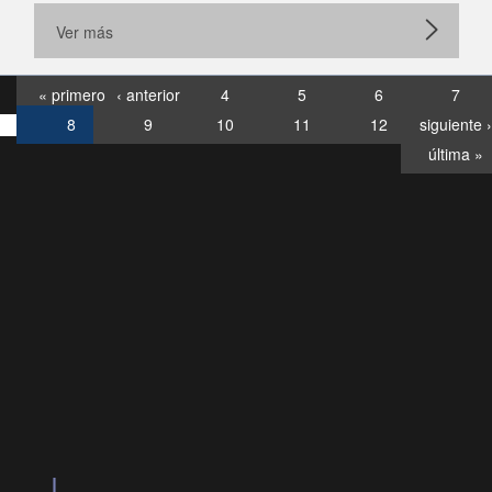
Ver más
« primero
‹ anterior
4
5
6
7
8
9
10
11
12
siguiente ›
última »
Consultas
Buzón
por:
Ciudadano
6007120028, ✽8088
y
Videollamadas