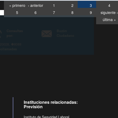
« primero
‹ anterior
1
2
3
4
5
6
7
8
9
siguiente ›
última »
Consultas
Buzón
por:
Ciudadano
6007120028, ✽8088
y
Videollamadas
Instituciones relacionadas:
Previsión
Instituto de Seguridad Laboral