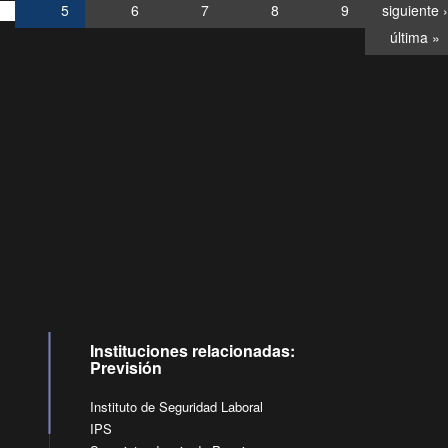
5
6
7
8
9
siguiente ›
última »
Consultas
Buzón
por:
Ciudadano
6007120028, ✽8088
y
Videollamadas
Instituciones relacionadas:
Previsión
Instituto de Seguridad Laboral
IPS