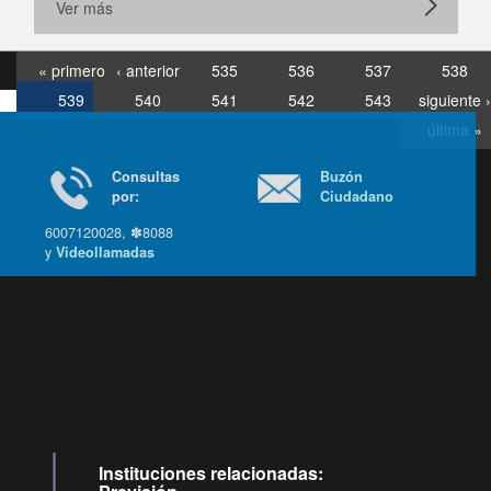
Ver más
« primero
‹ anterior
535
536
537
538
539
540
541
542
543
siguiente ›
última »
Consultas
Buzón
por:
Ciudadano
6007120028, ✽8088
y
Videollamadas
Ir arriba
Instituciones relacionadas: