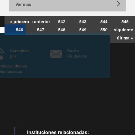
Ver más
« primero
‹ anterior
542
543
544
545
546
547
548
549
550
siguiente 
última »
Consultas
Buzón
por:
Ciudadano
6007120028, ✽8088
y
Videollamadas
Instituciones relacionadas: