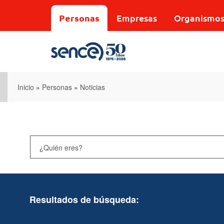
Pasar
al
Personas
Empresas
Organismo
contenido
principal
Inicio
»
Personas
»
Noticias
Resultados de búsqueda: