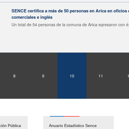
SENCE certifica a más de 50 personas en Arica en oficios 
comerciales e inglés
Un total de 54 personas de la comuna de Arica egresaron con éxi
8
9
10
11
ción Pública
Empleos Públicos
Anuario Estadístico Sence
Solicitud Audiencias y