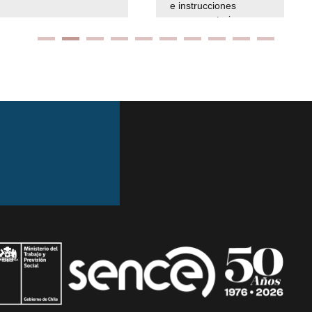
e instrucciones
presuspuetarias
Ir arriba