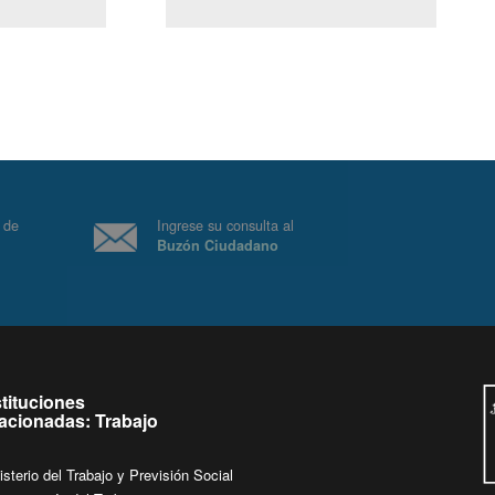
(Servicio Civil)
Ley Lobby
 a jueves de
Ingrese su consulta al
Buzón Ciudadano
.
stituciones
lacionadas: Trabajo
isterio del Trabajo y Previsión Social