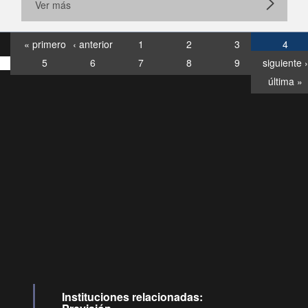
Ver más
« primero
‹ anterior
1
2
3
4
5
6
7
8
9
siguiente ›
última »
Consultas
Buzón
por:
Ciudadano
6007120028, ✽8088
y
Videollamadas
Instituciones relacionadas: