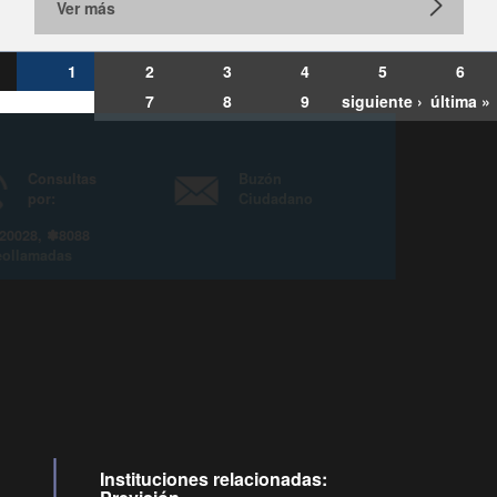
Ver más
1
2
3
4
5
6
7
8
9
siguiente ›
última »
Consultas
Buzón
por:
Ciudadano
6007120028, ✽8088
y
Videollamadas
Instituciones relacionadas: