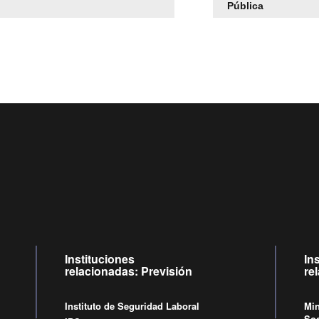
Pública
Centro de llamadas: 6007120028, Celular ✽8088 de lunes
09:00 a 18:00 horas y viernes de 09:00 a 17:00 horas.
Videollamadas
de lunes a viernes de 09:00 a 17:00 horas
Instituciones
In
relacionadas: Previsión
re
Instituto de Seguridad Laboral
Min
Soc