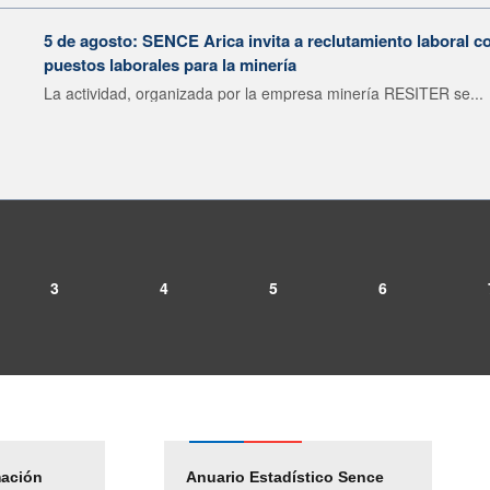
5 de agosto: SENCE Arica invita a reclutamiento laboral c
puestos laborales para la minería
La actividad, organizada por la empresa minería RESITER se...
3
4
5
6
mación
Empleos Públicos
Anuario Estadístico Sence
Solicitud Audiencias