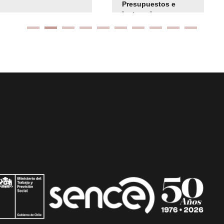
Presupuestos e
instrucciones
presuspuetarias