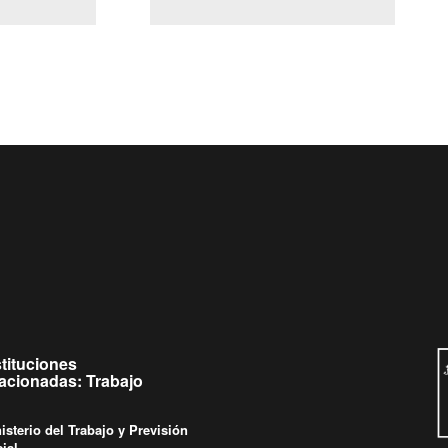
(Servicio Civil)
y Ley Lobby
 a jueves de
Ingrese su consulta al
Buzón Ciudadano
.
stituciones
lacionadas: Trabajo
isterio del Trabajo y Previsión
ial