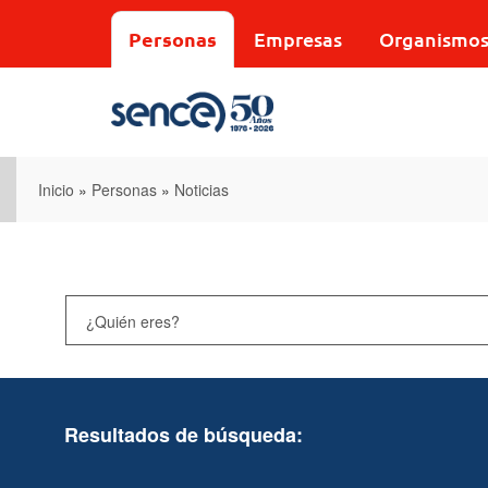
Pasar
al
Personas
Empresas
Organismo
contenido
principal
Inicio
»
Personas
»
Noticias
Resultados de búsqueda: