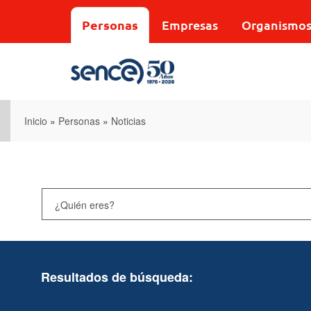
Pasar
al
Personas
Empresas
Organismo
contenido
principal
Inicio
»
Personas
»
Noticias
Resultados de búsqueda: