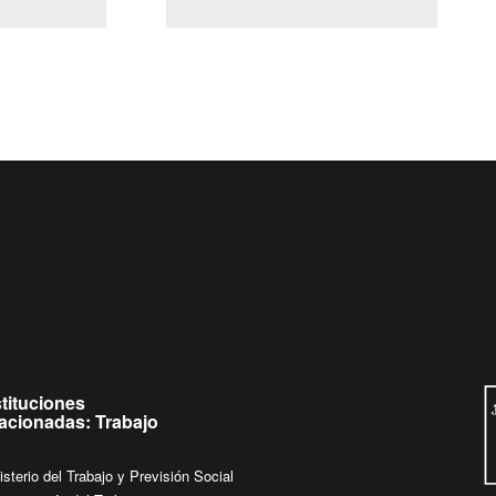
(Servicio Civil)
Ley Lobby
eves de
Ingrese su consulta al
Buzón Ciudadano
stituciones
lacionadas: Trabajo
isterio del Trabajo y Previsión Social