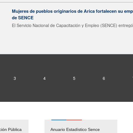
Mujeres de pueblos originarios de Arica fortalecen su emp
de SENCE
El Servicio Nacional de Capacitación y Empleo (SENCE) entregó 
3
4
5
6
ción Pública
Empleos Públicos
Anuario Estadístico Sence
Solicitud Audiencias y