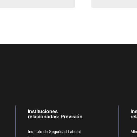
Centro de llamadas: 6007120028, Celular ✽8088 de lunes a ju
09:00 a 18:00 horas y viernes de 09:00 a 17:00 horas.
de lunes a viernes de 09:00 a 17:00 horas.
Videollamadas
Instituciones
In
relacionadas: Previsión
re
Instituto de Seguridad Laboral
Min