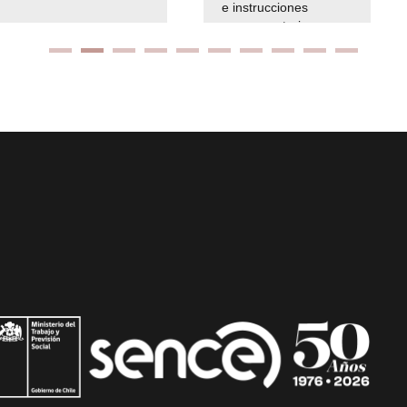
e instrucciones
presuspuetarias