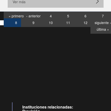
Ver más
« primero
‹ anterior
4
5
6
7
8
9
10
11
12
siguiente ›
última »
Consultas
Buzón
por:
Ciudadano
6007120028, ✽8088
y
Videollamadas
Instituciones relacionadas: