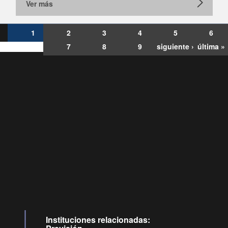
Ver más
1
2
3
4
5
6
7
8
9
siguiente ›
última »
Consultas
Buzón
por:
Ciudadano
6007120028, ✽8088
y
Videollamadas
Instituciones relacionadas: