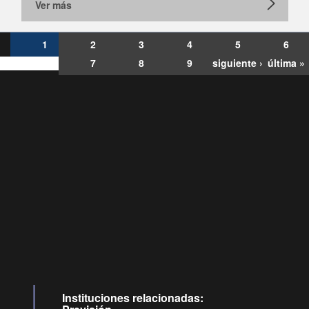
Ver más
1
2
3
4
5
6
7
8
9
siguiente ›
última »
Consultas
Buzón
por:
Ciudadano
6007120028, ✽8088
y
Videollamadas
Instituciones relacionadas: