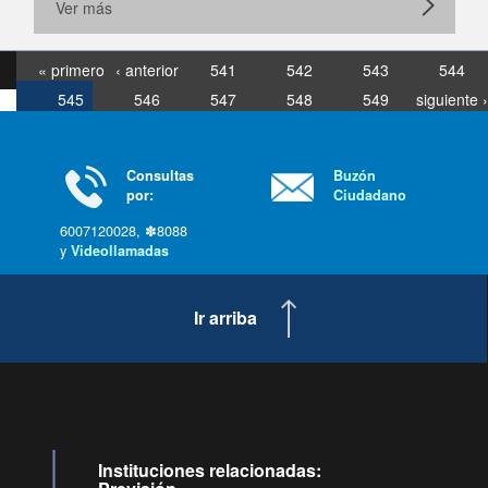
Ver más
« primero
‹ anterior
541
542
543
544
545
546
547
548
549
siguiente ›
última »
Consultas
Buzón
por:
Ciudadano
6007120028, ✽8088
y
Videollamadas
Ir arriba
Instituciones relacionadas: