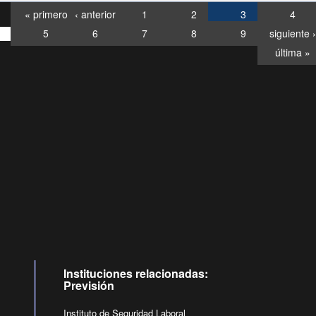
« primero
‹ anterior
1
2
3
4
5
6
7
8
9
siguiente ›
última »
Consultas
Buzón
por:
Ciudadano
6007120028, ✽8088
y
Videollamadas
Instituciones relacionadas:
Previsión
Instituto de Seguridad Laboral