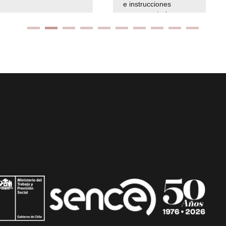
e instrucciones
presuspuetarias