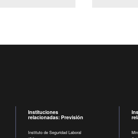
Centro de llamadas: 6007120028, Celular ✽8088 de lunes a ju
09:00 a 18:00 horas y viernes de 09:00 a 17:00 horas.
de lunes a viernes de 09:00 a 17:00 horas.
Videollamadas
Instituciones
In
relacionadas: Previsión
re
Instituto de Seguridad Laboral
Min