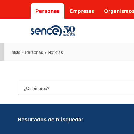
Pasar
al
Personas
Empresas
Organismo
contenido
principal
Inicio
»
Personas
»
Noticias
Resultados de búsqueda: