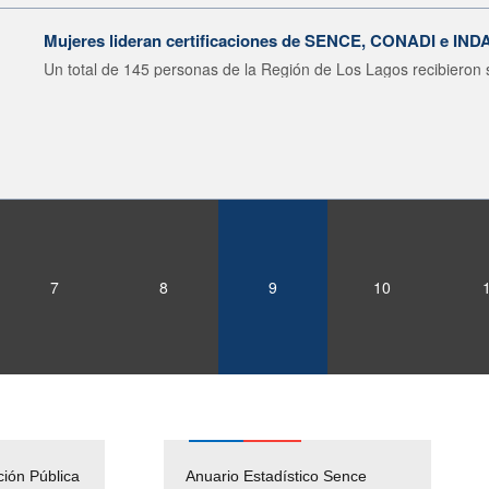
Mujeres lideran certificaciones de SENCE, CONADI e IND
Un total de 145 personas de la Región de Los Lagos recibieron s
7
8
9
10
ción Pública
Empleos Públicos
Anuario Estadístico Sence
Solicitud Audiencias y