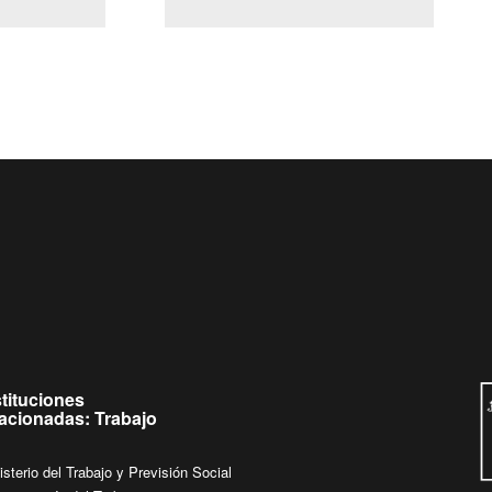
(Servicio Civil)
Ley Lobby
eves de
Ingrese su consulta al
Buzón Ciudadano
stituciones
lacionadas: Trabajo
isterio del Trabajo y Previsión Social