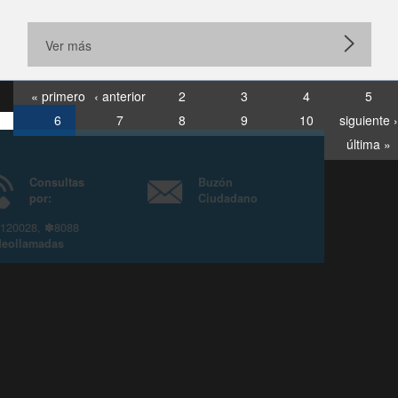
Ver más
« primero
‹ anterior
2
3
4
5
6
7
8
9
10
siguiente ›
última »
Consultas
Buzón
por:
Ciudadano
6007120028, ✽8088
y
Videollamadas