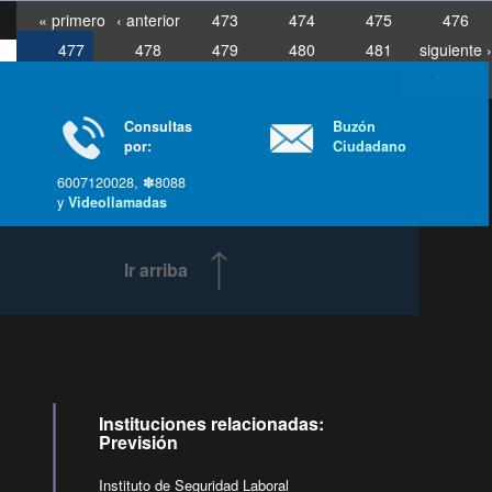
« primero
‹ anterior
473
474
475
476
477
478
479
480
481
siguiente ›
última »
Consultas
Buzón
por:
Ciudadano
6007120028, ✽8088
y
Videollamadas
Ir arriba
Instituciones relacionadas:
Previsión
Instituto de Seguridad Laboral