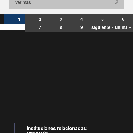
Ver más
1
2
3
4
5
6
7
8
9
siguiente ›
última »
Consultas
Buzón
por:
Ciudadano
6007120028, ✽8088
y
Videollamadas
Instituciones relacionadas: