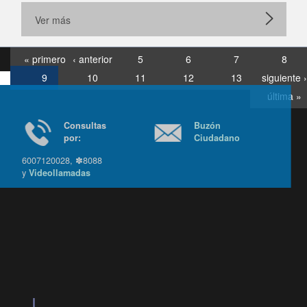
Ver más
« primero
‹ anterior
5
6
7
8
9
10
11
12
13
siguiente ›
última »
Consultas
Buzón
por:
Ciudadano
6007120028, ✽8088
y
Videollamadas
Ir arriba